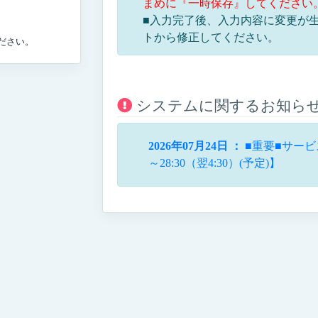
まめに『一時保存』してください
■入力完了後、入力内容に変更が
トから修正してください。
ださい。
システムに関するお知ら
2026年07月24日 ：
■重要■サービス
～28:30（翌4:30）(予定)】